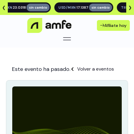
❮
❯
23.0318
17.1387
/MXN
sin cambio
USD/MXN
sin cambio
TIIE 28D
Afíliate hoy
Este evento ha pasado.
Volver a eventos